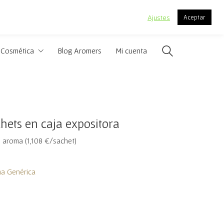
.
Ajustes
Aceptar
Cosmética
Blog Aromers
Mi cuenta
ets en caja expositora
 aroma (1,108 €/sachet)
a Genérica