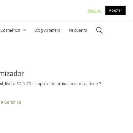
.
Ajustes
Aceptar
Cosmética
Blog Aromers
Mi cuenta
mizador
, libera 30 ó 70 ml aprox. de bruma por hora, tiene 7
a Genérica