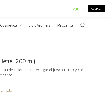
.
Ajustes
Aceptar
Cosmética
Blog Aromers
Mi cuenta
lette (200 ml)
 Eau de Toilette para recargar el frasco ETL20 y con
méstico.
a mixta